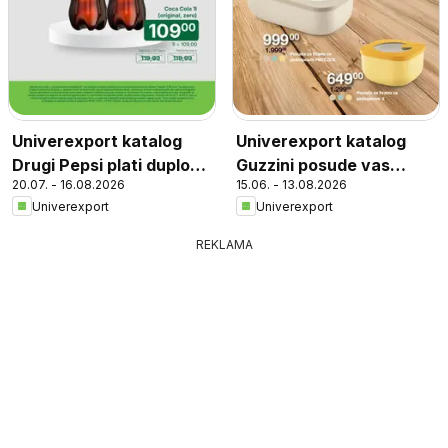
Univerexport katalog
Univerexport katalog
Drugi Pepsi plati duplo
Guzzini posude vas
20.07. - 16.08.2026
15.06. - 13.08.2026
manje
čekaju
Univerexport
Univerexport
REKLAMA