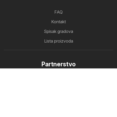
FAQ
Kontakt
Spisak gradova
Lista proizvoda
Partnerstvo
Kako da oglašavam
B2B zona
Oferlo
Svi katalozi na jednom mestu