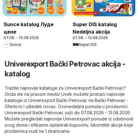
Sunce katalog Луде
Super DIS katalog
цене
Nedeljna akcija
07.08. - 13.08.2026
07.08. - 13.08.2026
Sunce
Super DIS
Univerexport Bački Petrovac akcija -
katalog
Tražite najnovije kataloge za Univerexport Bački Petrovac?
Onda ste na pravom mestu! Uvek možete pronaći najnovije
kataloge iz Univerexport Bački Petrovac na
Bački Petrovac -
Oferlo.rs
i uštedeti novac. Ovonedeljna ponuda u prodavnici
Univerexport Bački Petrovac važi do 07.08.2026 - 13.08.2026 .
Možete pregledati najnovije Univerexport ponude iz udobnosti
svog doma i efikasno isplanirati kupovinu. Iskoristite akcije koje
prodavnica nudi na 1 stranicama.