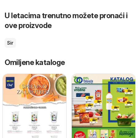
U letacima trenutno možete pronaći i
ove proizvode
Sir
Omiljene kataloge