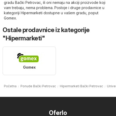
gradu Bački Petrovac, ili oni nemaju na akciji proizvode koji
vam trebaju, nema problema. Postoje i druge prodavnice u
kategoriji
Hipermarketi
dostupne u vašem gradu, poput
Gomex
.
Ostale prodavnice iz kategorije
"Hipermarketi"
Gomex
Početna
Ponude Bački Petrovac
Hipermarketi Bački Petrovac
Unive
Oferlo