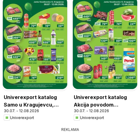
Univerexport katalog
Univerexport katalog
Samo u Kragujevcu,
Akcija povodom
30.07. - 12.08.2026
30.07. - 12.08.2026
Janka Veselinovića 12
otvaranja drugog
Univerexport
Univerexport
objekta u Kragujevcu
REKLAMA