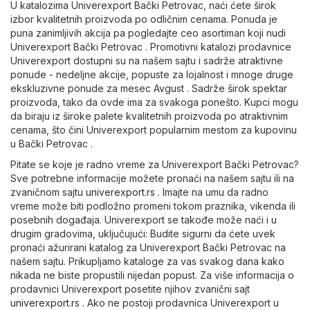
U katalozima Univerexport Bački Petrovac, naći ćete širok
izbor kvalitetnih proizvoda po odličnim cenama. Ponuda je
puna zanimljivih akcija pa pogledajte ceo asortiman koji nudi
Univerexport Bački Petrovac . Promotivni katalozi prodavnice
Univerexport dostupni su na našem sajtu i sadrže atraktivne
ponude - nedeljne akcije, popuste za lojalnost i mnoge druge
ekskluzivne ponude za mesec Avgust . Sadrže širok spektar
proizvoda, tako da ovde ima za svakoga ponešto. Kupci mogu
da biraju iz široke palete kvalitetnih proizvoda po atraktivnim
cenama, što čini Univerexport popularnim mestom za kupovinu
u Bački Petrovac .
Pitate se koje je radno vreme za Univerexport Bački Petrovac?
Sve potrebne informacije možete pronaći na našem sajtu ili na
zvaničnom sajtu
univerexport.rs
. Imajte na umu da radno
vreme može biti podložno promeni tokom praznika, vikenda ili
posebnih događaja. Univerexport se takođe može naći i u
drugim gradovima, uključujući: Budite sigurni da ćete uvek
pronaći ažurirani katalog za Univerexport Bački Petrovac na
našem sajtu. Prikupljamo kataloge za vas svakog dana kako
nikada ne biste propustili nijedan popust. Za više informacija o
prodavnici Univerexport posetite njihov zvanični sajt
univerexport.rs
. Ako ne postoji prodavnica Univerexport u