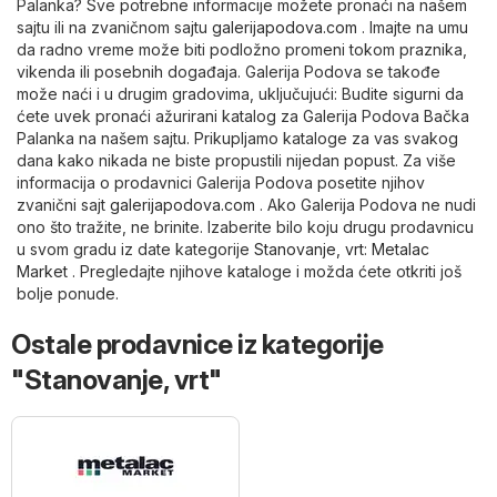
Palanka? Sve potrebne informacije možete pronaći na našem
sajtu ili na zvaničnom sajtu
galerijapodova.com
. Imajte na umu
da radno vreme može biti podložno promeni tokom praznika,
vikenda ili posebnih događaja. Galerija Podova se takođe
može naći i u drugim gradovima, uključujući: Budite sigurni da
ćete uvek pronaći ažurirani katalog za Galerija Podova Bačka
Palanka na našem sajtu. Prikupljamo kataloge za vas svakog
dana kako nikada ne biste propustili nijedan popust. Za više
informacija o prodavnici Galerija Podova posetite njihov
zvanični sajt
galerijapodova.com
. Ako Galerija Podova ne nudi
ono što tražite, ne brinite. Izaberite bilo koju drugu prodavnicu
u svom gradu iz date kategorije
Stanovanje, vrt
:
Metalac
Market
. Pregledajte njihove kataloge i možda ćete otkriti još
bolje ponude.
Ostale prodavnice iz kategorije
"Stanovanje, vrt"