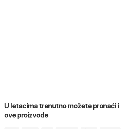
U letacima trenutno možete pronaći i
ove proizvode