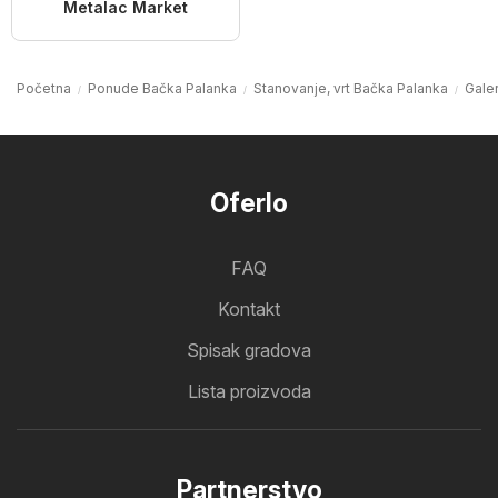
Metalac Market
Početna
Ponude Bačka Palanka
Stanovanje, vrt Bačka Palanka
Gale
Oferlo
FAQ
Kontakt
Spisak gradova
Lista proizvoda
Partnerstvo