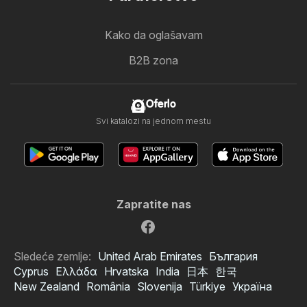
Kako da oglašavam
B2B zona
Oferlo
Svi katalozi na jednom mestu
Zapratite nas
Sledeće zemlje:
United Arab Emirates
България
Cyprus
Ελλάδα
Hrvatska
India
日本
한국
New Zealand
România
Slovenija
Türkiye
Україна