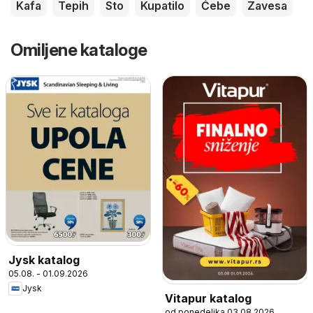
Kafa
Tepih
Sto
Kupatilo
Ćebe
Zavesa
Omiljene kataloge
Jysk katalog
05.08. - 01.09.2026
Jysk
Vitapur katalog
od ponedeljka 03.08.2026