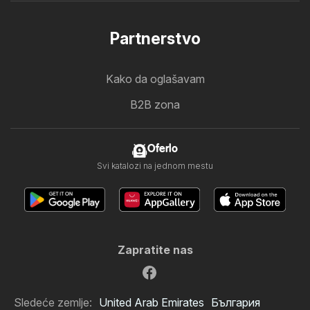
Partnerstvo
Kako da oglašavam
B2B zona
Oferlo
Svi katalozi na jednom mestu
Zapratite nas
Sledeće zemlje:
United Arab Emirates
България