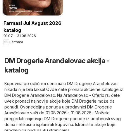
Farmasi Jul Avgust 2026
katalog
01.07. - 31.08.2026
Farmasi
DM Drogerie Aranđelovac akcija -
katalog
Kupovina po odličnim cenama u DM Drogerie Aranđelovac
nikada nije bila lakša! Ovde ćete pronaći aktuelne kataloge iz
DM Drogerie Aranđelovac. Na
Aranđelovac - Oferlo.rs
, ćete
uvek pronaći najnovije akcije koje DM Drogerie može da
ponudi. Ovonedeljna ponuda u prodavnici DM Drogerie
Aranđelovac važi do 01.08.2026 - 31.08.2026 . Možete
pregledati najnovije DM Drogerie ponude iz udobnosti svog
doma i efikasno isplanirati kupovinu. Iskoristite akcije koje
prodavnica nudi na 40 stranicama.