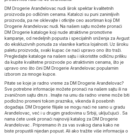
DM Drogerie Aranđelovac nudi širok spektar kvalitetnih
proizvoda po odličnim cenama. Katalozi su puni zanimljivih
proizvoda, pa ne oklevajte i otkrijte ceo asortiman koji DM
Drogerie Aranđelovac nudi. Na našem sajtu možete pronaći
DM Drogerie kataloge koji nude atraktivne promotivne
kampanje, od nedeljnih popusta i specijalnih sniženja za Avgust
do ekskluzivnih ponuda za vlasnike kartica lojalnosti. Uz široku
paletu proizvoda, svaki kupac će naći upravo ono što traži.
Pregledajte kataloge na našem sajtu i iskoristite odličnu priliku
da kupite kvalitetne proizvode po atraktivnim cenama, što je
upravo ono što čini DM Drogerie Aranđelovac popularnim
izborom za mnoge kupce.
Pitate se koje je radno vreme za DM Drogerie Aranđelovac?
Sve potrebne informacije možete pronaći na našem sajtu ili na
zvaničnom sajtu
dm.rs
. Imajte na umu da radno vreme može biti
podložno promeni tokom praznika, vikenda ili posebnih
događaja. DM Drogerie filijale se mogu naći ne samo u gradu
Aranđelovac, već i u drugim gradovima u Srbiji, uključujući . Sa
nama ćete uvek pronaći najnoviji katalog za DM Drogerie
Aranđelovac . Pripremamo ih za vas svakog dana kako ne
biste propustili nijedan popust. Ali ako tražite više informacija o