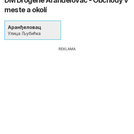
DM Drogerie Aranđelovac - Obchody v
meste a okolí
Аранђеловац
Улица Љубићка
REKLAMA