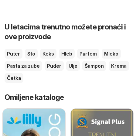
U letacima trenutno možete pronaći i
ove proizvode
Puter
Sto
Keks
Hleb
Parfem
Mleko
Pasta za zube
Puder
Ulje
Šampon
Krema
Četka
Omiljene kataloge