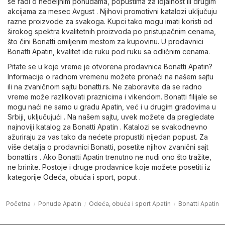
se radi o nedeljnim ponudama, popustima za lojalnost ili drugim
akcijama za mesec Avgust . Njihovi promotivni katalozi uključuju
razne proizvode za svakoga. Kupci tako mogu imati koristi od
širokog spektra kvalitetnih proizvoda po pristupačnim cenama,
što čini Bonatti omiljenim mestom za kupovinu. U prodavnici
Bonatti Apatin, kvalitet ide ruku pod ruku sa odličnim cenama.
Pitate se u koje vreme je otvorena prodavnica Bonatti Apatin?
Informacije o radnom vremenu možete pronaći na našem sajtu
ili na zvaničnom sajtu
bonatti.rs
. Ne zaboravite da se radno
vreme može razlikovati praznicima i vikendom. Bonatti filijale se
mogu naći ne samo u gradu Apatin, već i u drugim gradovima u
Srbiji, uključujući . Na našem sajtu, uvek možete da pregledate
najnoviji katalog za Bonatti Apatin . Katalozi se svakodnevno
ažuriraju za vas tako da nećete propustiti nijedan popust. Za
više detalja o prodavnici Bonatti, posetite njihov zvanični sajt
bonatti.rs
. Ako Bonatti Apatin trenutno ne nudi ono što tražite,
ne brinite. Postoje i druge prodavnice koje možete posetiti iz
kategorije
Odeća, obuća i sport
, poput .
Početna
Ponude Apatin
Odeća, obuća i sport Apatin
Bonatti Apatin