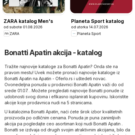
ZARA katalog Men's
Planeta Sport katalog
od subote 01.08.2026
od utorka 14.07.2026
ZARA
Planeta Sport
Bonatti Apatin akcija - katalog
Tražite najnovije kataloge za Bonatti Apatin? Onda ste na
pravom mestu! Uvek možete pronaći najnovije kataloge iz
Bonatti Apatin na
Apatin - Oferlo.rs
i uštedeti novac.
Ovonedeljna ponuda u prodavnici Bonatti Apatin važi do od
srede 01.07. . Možete pregledati najnovije Bonatti ponude iz
udobnosti svog doma i efikasno isplanirati kupovinu. Iskoristite
akcije koje prodavnica nudi na 5 stranicama.
U katalozima Bonatti Apatin, naći ćete širok izbor kvalitetnih
proizvoda po odličnim cenama. Ponuda je puna zanimljivih
akcija pa pogledajte ceo asortiman koji nudi Bonatti Apatin .
Bonatti se izdvaja od drugih svojim atraktivnim akcijama, bilo da