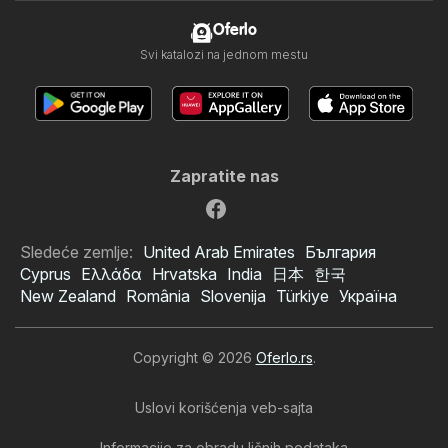
Oferlo
Svi katalozi na jednom mestu
Zapratite nas
Sledeće zemlje:
United Arab Emirates
България
Cyprus
Ελλάδα
Hrvatska
India
日本
한국
New Zealand
România
Slovenija
Türkiye
Україна
Copyright © 2026
Oferlo.rs
.
Uslovi korišćenja veb-sajta
Informacije za obradu ličnih podataka