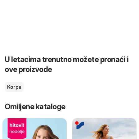
U letacima trenutno možete pronaći i
ove proizvode
Korpa
Omiljene kataloge