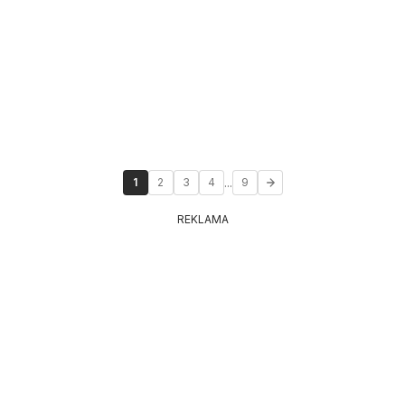
...
1
2
3
4
9
REKLAMA