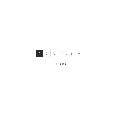
...
1
2
3
4
9
REKLAMA