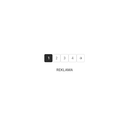
1
2
3
4
REKLAMA