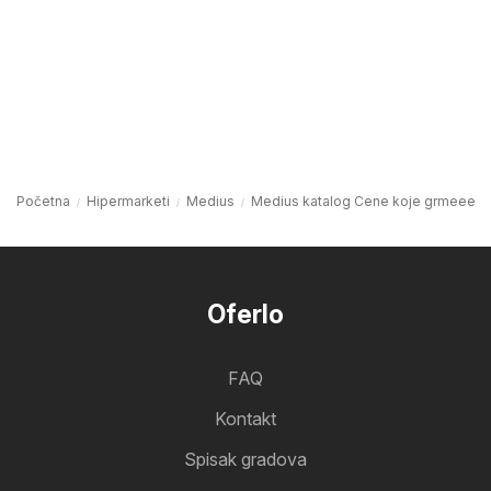
Početna
Hipermarketi
Medius
Medius katalog Cene koje grmeee
Oferlo
FAQ
Kontakt
Spisak gradova