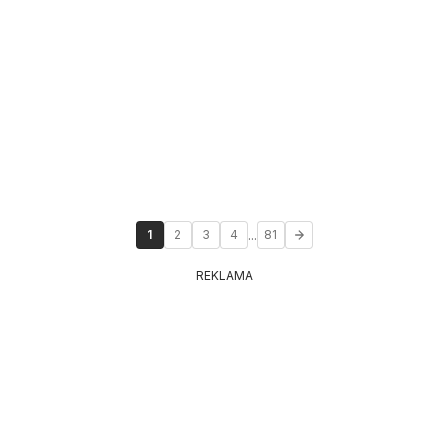
...
1
2
3
4
81
REKLAMA