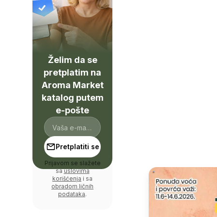
Želim da se
pretplatim na
Aroma Market
katalog putem
e-pošte
Pretplatiti se
Prijavom se slažete
sa
uslovima
korišćenja
i sa
obradom ličnih
podataka
.