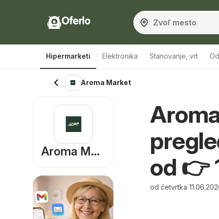
Oferlo
Hipermarketi
Elektronika
Stanovanje, vrt
Od
Aroma Market
Aroma 
pregle
Aroma Market
od 👉 
od četvrtka 11.06.20