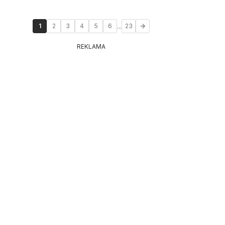
...
1
2
3
4
5
6
23
REKLAMA