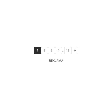
...
1
2
3
4
12
REKLAMA