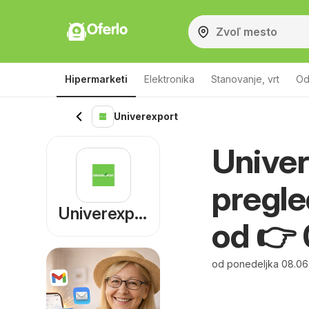
Oferlo
Hipermarketi
Elektronika
Stanovanje, vrt
Od
Univerexport
Univer
pregle
Univerexport
od 👉
od ponedeljka 08.06