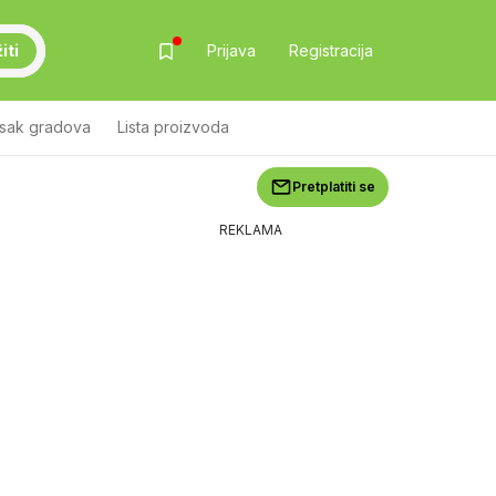
iti
Prijava
Registracija
isak gradova
Lista proizvoda
Pretplatiti se
REKLAMA