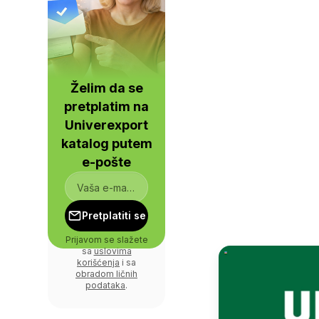
Želim da se
pretplatim na
Univerexport
katalog putem
e-pošte
Pretplatiti se
Prijavom se slažete
sa
uslovima
korišćenja
i sa
obradom ličnih
podataka
.