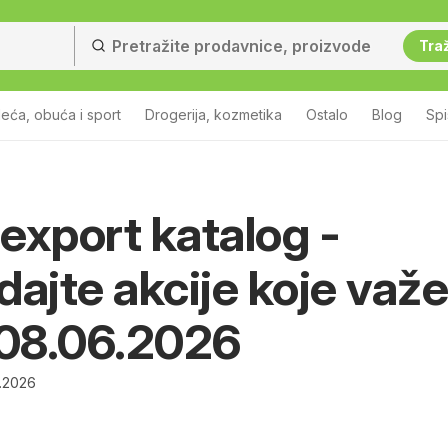
Traž
eća, obuća i sport
Drogerija, kozmetika
Ostalo
Blog
Sp
export katalog -
dajte akcije koje važe
 08.06.2026
.2026