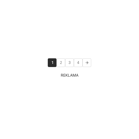
1
2
3
4
REKLAMA