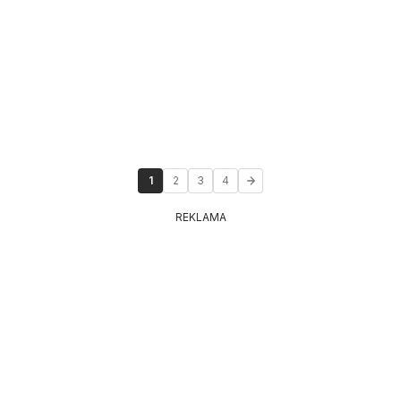
1
2
3
4
REKLAMA