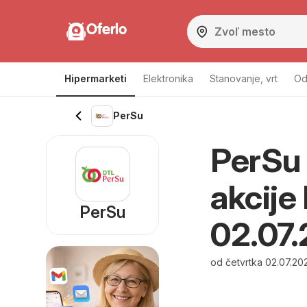
Oferlo
Hipermarketi
Elektronika
Stanovanje, vrt
Od
PerSu
PerSu 
akcije
PerSu
02.07
od četvrtka 02.07.20