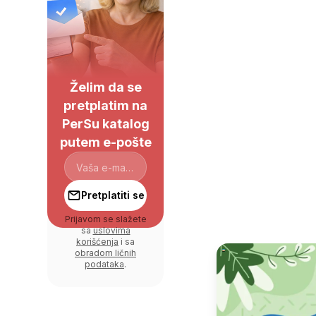
Želim da se
pretplatim na
PerSu katalog
putem e-pošte
Pretplatiti se
Prijavom se slažete
sa
uslovima
korišćenja
i sa
obradom ličnih
podataka
.