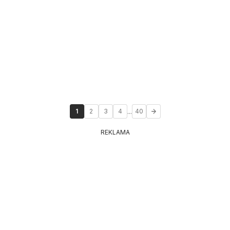
...
1
2
3
4
40
REKLAMA