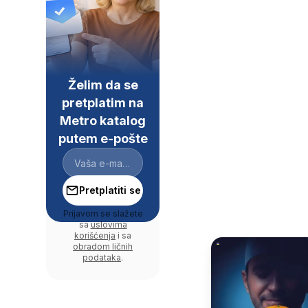
Želim da se
pretplatim na
Metro katalog
putem e-pošte
Pretplatiti se
Prijavom se slažete
sa
uslovima
korišćenja
i sa
obradom ličnih
podataka
.