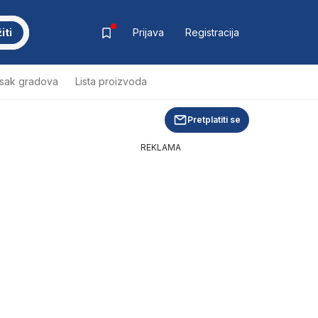
iti
Prijava
Registracija
isak gradova
Lista proizvoda
Pretplatiti se
REKLAMA