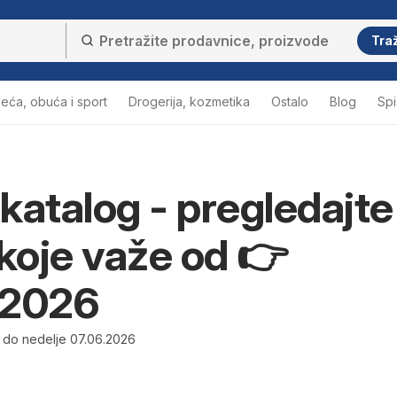
Traž
eća, obuća i sport
Drogerija, kozmetika
Ostalo
Blog
Sp
katalog - pregledajte
 koje važe od 👉
.2026
 do nedelje 07.06.2026