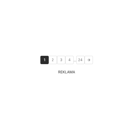
...
1
2
3
4
24
REKLAMA