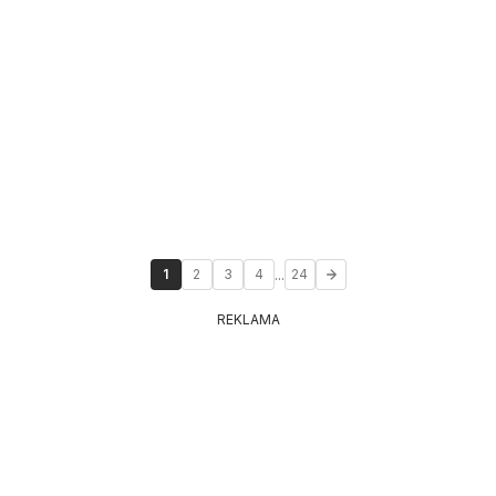
...
1
2
3
4
24
REKLAMA