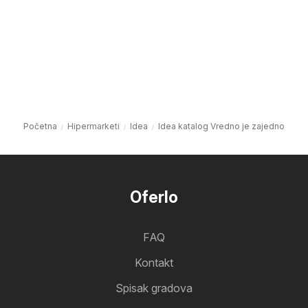
Početna
Hipermarketi
Idea
Idea katalog Vredno je zajedno
Oferlo
FAQ
Kontakt
Spisak gradova