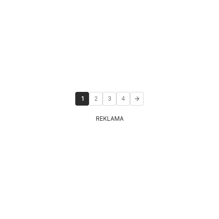
1
2
3
4
REKLAMA