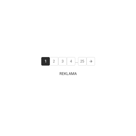
...
1
2
3
4
25
REKLAMA