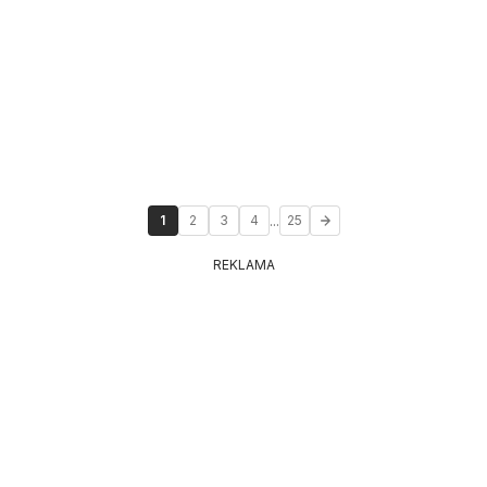
...
1
2
3
4
25
REKLAMA