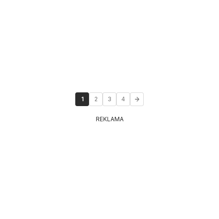
1
2
3
4
REKLAMA